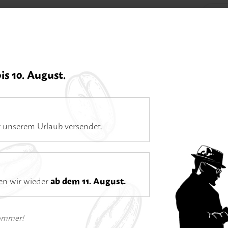
Home
Kaf
bis 10. August.
Öffnungszeiten
Di–Fr 11–18 Uhr | Sa 10–16 Uhr | Mo Ruhetag
Espresso
 unserem Urlaub versendet.
ten wir wieder
ab dem 11. August.
Veedel
Sommer!