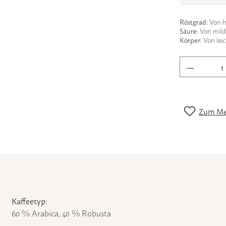
Röstgrad:
Von he
Säure:
Von mild &
Körper:
Von leic
Produkt 
Zum Mer
Kaffeetyp:
60 % Arabica, 40 % Robusta