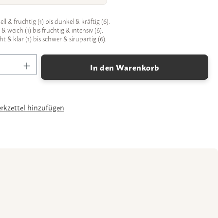
ll & fruchtig (1) bis dunkel & kräftig (6).
 weich (1) bis fruchtig & intensiv (6).
ht & klar (1) bis schwer & sirupartig (6).
Anzahl: Gib den gewünschten Wert ein oder 
In den Warenkorb
kzettel hinzufügen