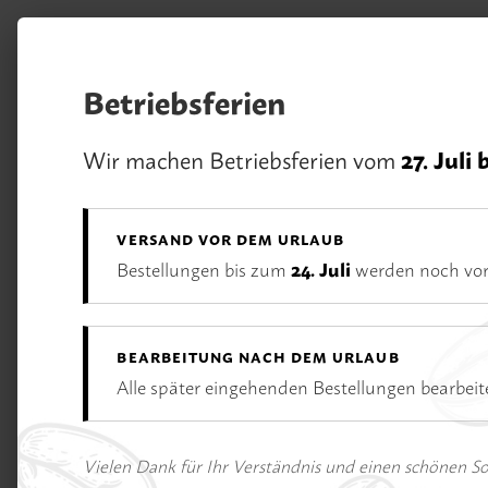
m Hauptinhalt springen
Zur Suche springen
Zur Hauptnavigation springen
Betriebsferien
Unsere Vorteile
Wir machen Betriebsferien vom
27. Juli 
Rufen Sie uns an:
02233 / 928 75 75
VERSAND VOR DEM URLAUB
Bestellungen bis zum
24. Juli
werden noch vor
BEARBEITUNG NACH DEM URLAUB
Alle später eingehenden Bestellungen bearbei
Bildergalerie überspringen
Vielen Dank für Ihr Verständnis und einen schönen 