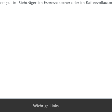
Siebträger
Espressokocher
Kaffeevollaut
ders gut im
, im
oder im
Wichtige Links