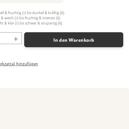
ll & fruchtig (1) bis dunkel & kräftig (6).
 weich (1) bis fruchtig & intensiv (6).
ht & klar (1) bis schwer & sirupartig (6).
Anzahl: Gib den gewünschten Wert ein oder 
In den Warenkorb
kzettel hinzufügen