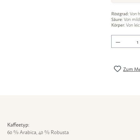
Röstgrad:
Von he
Säure:
Von mild &
Körper:
Von leic
Produkt 
Zum Mer
Kaffeetyp:
60 % Arabica, 40 % Robusta