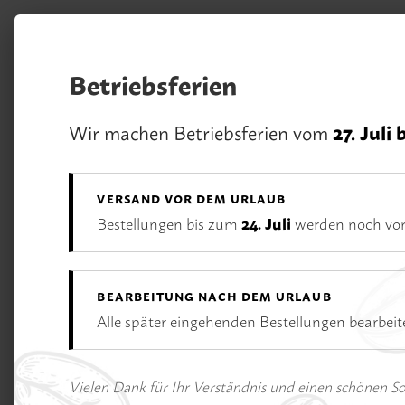
m Hauptinhalt springen
Zur Suche springen
Zur Hauptnavigation springen
Betriebsferien
Unsere Vorteile
Wir machen Betriebsferien vom
27. Juli 
Rufen Sie uns an:
02233 / 928 75 75
VERSAND VOR DEM URLAUB
Bestellungen bis zum
24. Juli
werden noch vor
BEARBEITUNG NACH DEM URLAUB
Alle später eingehenden Bestellungen bearbei
Bildergalerie überspringen
Vielen Dank für Ihr Verständnis und einen schönen 