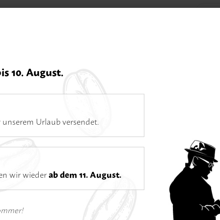
Home
Kaf
bis 10. August.
Öffnungszeiten
Di–Fr 11–18 Uhr | Sa 10–16 Uhr | Mo Ruhetag
Espresso
 unserem Urlaub versendet.
ten wir wieder
ab dem 11. August.
Veedel
Sommer!