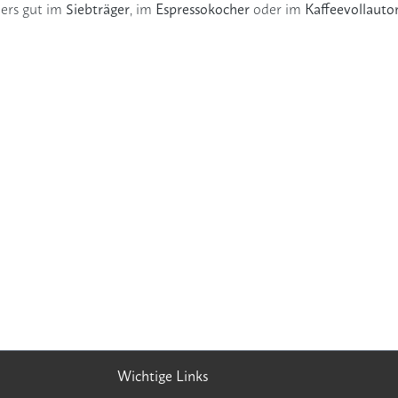
Siebträger
Espressokocher
Kaffeevollaut
ders gut im
, im
oder im
Wichtige Links