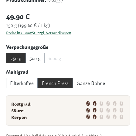
Regulärer Preis:
49,90 €
250 g
(199,60 € / 1 kg)
Preise inkl. MwSt. zzgl. Versandkosten
auswählen
Verpackungsgröße
250 g
500 g
1000 g
(Diese Option ist zurzeit nicht verfügbar.)
auswählen
Mahlgrad
Filterkaffee
French Press
Ganze Bohne
Röstgrad:
Säure:
Körper:
Röstgrad:
Von hell & fruchtig (1) bis dunkel & kräftig (6).