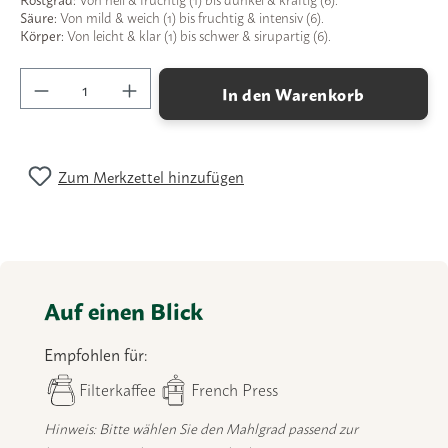
Säure:
Von mild & weich (1) bis fruchtig & intensiv (6).
Körper:
Von leicht & klar (1) bis schwer & sirupartig (6).
Produkt Anzahl: Gib den gewünschten Wert ein
In den Warenkorb
Zum Merkzettel hinzufügen
Auf einen Blick
Empfohlen für:
Filterkaffee
French Press
Hinweis: Bitte wählen Sie den Mahlgrad passend zur