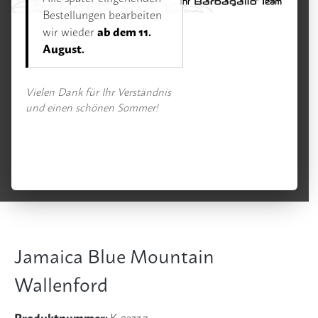
Kaffee
Bestellungen bearbeiten
ab dem 11.
wir wieder
August.
Bildergalerie überspringen
Vielen Dank für Ihr Verständnis
und einen schönen Sommer!
Jamaica Blue Mountain
Wallenford
Produktnummer:
K-0233.7