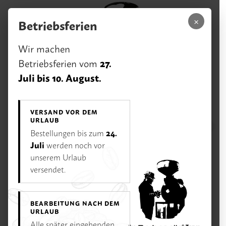
Zum Hauptinhalt springen
×
Betriebsferien
Wir machen
27.
Betriebsferien vom
Juli bis 10. August.
VERSAND VOR DEM
URLAUB
0,00 €
24.
Bestellungen bis zum
Menü
Ihr Warenk
Juli
werden noch vor
unserem Urlaub
Unsere Vorteile
Rufen Sie uns an:
versendet.
02233 / 928 75 75
Öffnungszeiten
BEARBEITUNG NACH DEM
Di–Fr 11–18 Uhr | Sa 10–16 Uhr | Mo Ruhetag
URLAUB
Alle später eingehenden