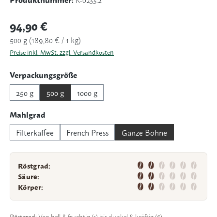
Regulärer Preis:
94,90 €
500 g
(189,80 € / 1 kg)
Preise inkl. MwSt. zzgl. Versandkosten
auswählen
Verpackungsgröße
250 g
500 g
1000 g
auswählen
Mahlgrad
Filterkaffee
French Press
Ganze Bohne
Röstgrad:
Säure:
Körper:
Röstgrad:
Von hell & fruchtig (1) bis dunkel & kräftig (6).