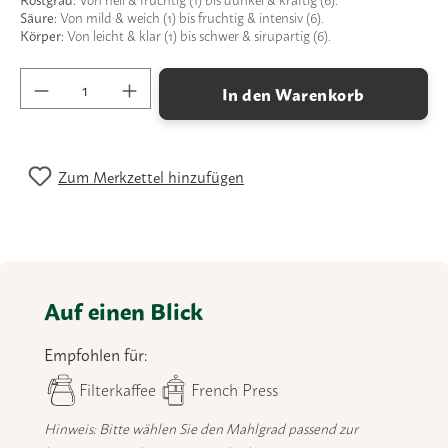
Säure:
Von mild & weich (1) bis fruchtig & intensiv (6).
Körper:
Von leicht & klar (1) bis schwer & sirupartig (6).
Produkt Anzahl: Gib den gewünschten Wert ein
In den Warenkorb
Zum Merkzettel hinzufügen
Auf einen Blick
Empfohlen für:
Filterkaffee
French Press
Hinweis: Bitte wählen Sie den Mahlgrad passend zur