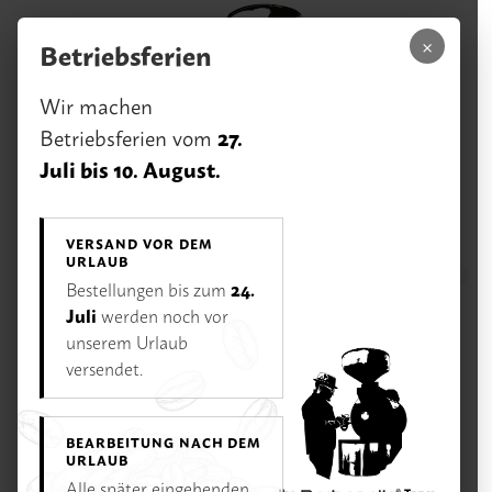
Zum Hauptinhalt springen
×
Betriebsferien
Wir machen
27.
Betriebsferien vom
Juli bis 10. August.
VERSAND VOR DEM
URLAUB
0,00 €
24.
Bestellungen bis zum
Menü
Ihr Warenk
Juli
werden noch vor
unserem Urlaub
Unsere Vorteile
Rufen Sie uns an:
versendet.
02233 / 928 75 75
Öffnungszeiten
BEARBEITUNG NACH DEM
Di–Fr 11–18 Uhr | Sa 10–16 Uhr | Mo Ruhetag
URLAUB
Alle später eingehenden