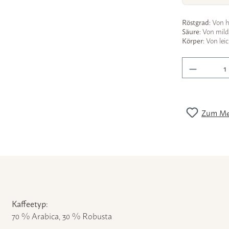
Röstgrad:
Von he
Säure:
Von mild &
Körper:
Von leic
Produkt 
Zum Mer
Kaffeetyp:
70 % Arabica, 30 % Robusta