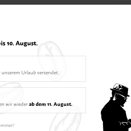
Home
Kaf
bis 10. August.
Öffnungszeiten
Di–Fr 11–18 Uhr | Sa 10–16 Uhr | Mo Ruhetag
Espresso
 unserem Urlaub versendet.
ten wir wieder
ab dem 11. August.
Espre
Sommer!