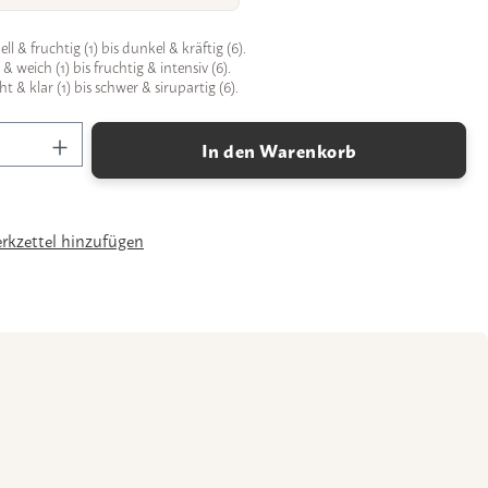
ll & fruchtig (1) bis dunkel & kräftig (6).
 weich (1) bis fruchtig & intensiv (6).
ht & klar (1) bis schwer & sirupartig (6).
Anzahl: Gib den gewünschten Wert ein oder 
In den Warenkorb
kzettel hinzufügen