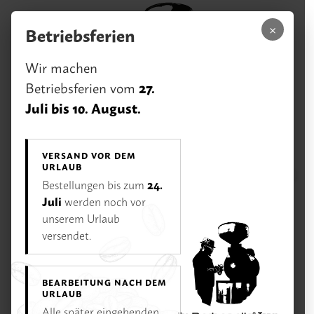
Zum Hauptinhalt springen
×
Betriebsferien
Wir machen
27.
Betriebsferien vom
Juli bis 10. August.
VERSAND VOR DEM
URLAUB
0,00 €
24.
Bestellungen bis zum
Menü
Ihr Warenk
Juli
werden noch vor
unserem Urlaub
Unsere Vorteile
Rufen Sie uns an:
versendet.
02233 / 928 75 75
Öffnungszeiten
BEARBEITUNG NACH DEM
Di–Fr 11–18 Uhr | Sa 10–16 Uhr | Mo Ruhetag
URLAUB
Alle später eingehenden