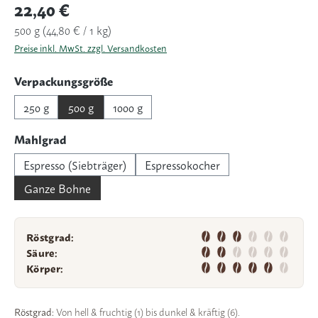
Regulärer Preis:
22,40 €
500 g
(44,80 € / 1 kg)
Preise inkl. MwSt. zzgl. Versandkosten
auswählen
Verpackungsgröße
250 g
500 g
1000 g
auswählen
Mahlgrad
Espresso (Siebträger)
Espressokocher
Ganze Bohne
Röstgrad:
Säure:
Körper:
Röstgrad:
Von hell & fruchtig (1) bis dunkel & kräftig (6).