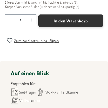
Säure:
Von mild & weich (1) bis fruchtig & intensiv (6).
Körper:
Von leicht & klar (1) bis schwer & sirupartig (6).
Produkt Anzahl: Gib den gewünschten Wert ein
In den Warenkorb
Zum Merkzettel hinzufügen
Auf einen Blick
Empfohlen für:
Siebträger
Mokka / Herdkanne
Vollautomat