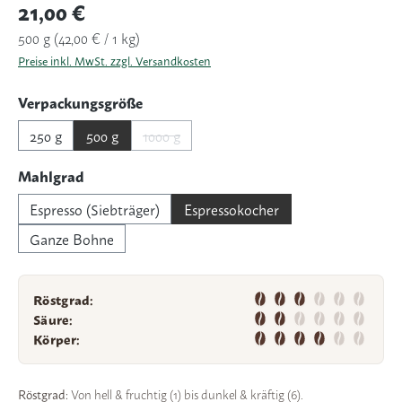
Regulärer Preis:
21,00 €
500 g
(42,00 € / 1 kg)
Preise inkl. MwSt. zzgl. Versandkosten
auswählen
Verpackungsgröße
250 g
500 g
1000 g
(Diese Option ist zurzeit nicht verfügbar.)
auswählen
Mahlgrad
Espresso (Siebträger)
Espressokocher
Ganze Bohne
Röstgrad:
Säure:
Körper:
Röstgrad:
Von hell & fruchtig (1) bis dunkel & kräftig (6).