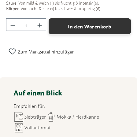
Säure:
Von mild & weich (1) bis fruchtig & intensiv (6).
Körper:
Von leicht & klar (1) bis schwer & sirupartig (6).
Produkt Anzahl: Gib den gewünschten Wert ein
In den Warenkorb
Zum Merkzettel hinzufügen
Auf einen Blick
Empfohlen für:
Siebträger
Mokka / Herdkanne
Vollautomat