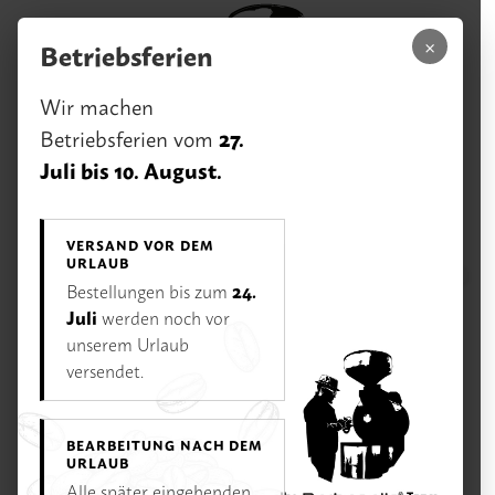
Zum Hauptinhalt springen
×
Betriebsferien
Wir machen
27.
Betriebsferien vom
Juli bis 10. August.
VERSAND VOR DEM
URLAUB
0,00 €
24.
Bestellungen bis zum
Menü
Ihr Warenk
Juli
werden noch vor
unserem Urlaub
Unsere Vorteile
Rufen Sie uns an:
versendet.
02233 / 928 75 75
Öffnungszeiten
BEARBEITUNG NACH DEM
Di–Fr 11–18 Uhr | Sa 10–16 Uhr | Mo Ruhetag
URLAUB
Alle später eingehenden