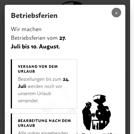
Zum Hauptinhalt springen
×
Betriebsferien
Wir machen
27.
Betriebsferien vom
Juli bis 10. August.
VERSAND VOR DEM
URLAUB
0,00 €
24.
Bestellungen bis zum
Menü
Ihr Warenk
Juli
werden noch vor
unserem Urlaub
Unsere Vorteile
Rufen Sie uns an:
versendet.
02233 / 928 75 75
Öffnungszeiten
BEARBEITUNG NACH DEM
Di–Fr 11–18 Uhr | Sa 10–16 Uhr | Mo Ruhetag
URLAUB
Alle später eingehenden