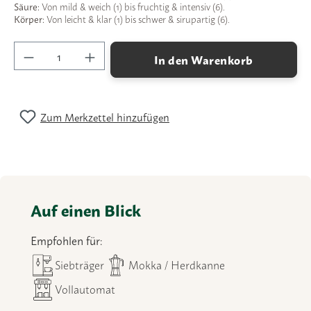
Säure:
Von mild & weich (1) bis fruchtig & intensiv (6).
Körper:
Von leicht & klar (1) bis schwer & sirupartig (6).
Produkt Anzahl: Gib den gewünschten Wert ein
In den Warenkorb
Zum Merkzettel hinzufügen
Auf einen Blick
Empfohlen für:
Siebträger
Mokka / Herdkanne
Vollautomat