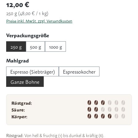
Regulärer Preis:
12,00 €
250 g
(48,00 € / 1 kg)
Preise inkl. MwSt. zzgl. Versandkosten
auswählen
Verpackungsgröße
250 g
500 g
1000 g
auswählen
Mahlgrad
Espresso (Siebträger)
Espressokocher
Ganze Bohne
Röstgrad:
Säure:
Körper:
Röstgrad:
Von hell & fruchtig (1) bis dunkel & kräftig (6).