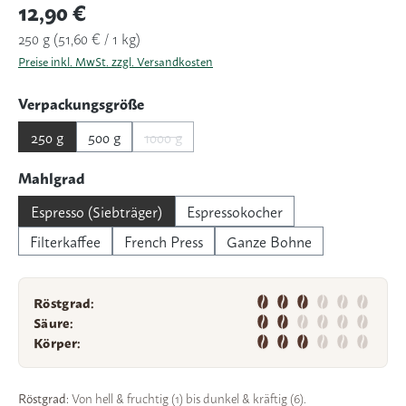
Regulärer Preis:
12,90 €
250 g
(51,60 € / 1 kg)
Preise inkl. MwSt. zzgl. Versandkosten
auswählen
Verpackungsgröße
250 g
500 g
1000 g
(Diese Option ist zurzeit nicht verfügbar.)
auswählen
Mahlgrad
Espresso (Siebträger)
Espressokocher
Filterkaffee
French Press
Ganze Bohne
Röstgrad:
Säure:
Körper:
Röstgrad:
Von hell & fruchtig (1) bis dunkel & kräftig (6).