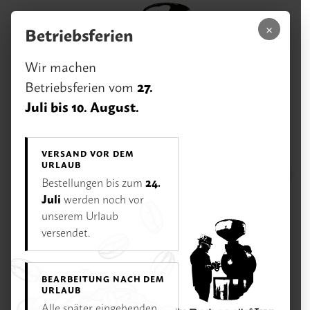
Zum Hauptinhalt springen
×
Betriebsferien
Wir machen
27.
Betriebsferien vom
Juli bis 10. August.
VERSAND VOR DEM
URLAUB
0,00 €
24.
Bestellungen bis zum
Menü
Ihr Warenk
Juli
werden noch vor
unserem Urlaub
Unsere Vorteile
Rufen Sie uns an:
versendet.
02233 / 928 75 75
Öffnungszeiten
BEARBEITUNG NACH DEM
Di–Fr 11–18 Uhr | Sa 10–16 Uhr | Mo Ruhetag
URLAUB
Alle später eingehenden