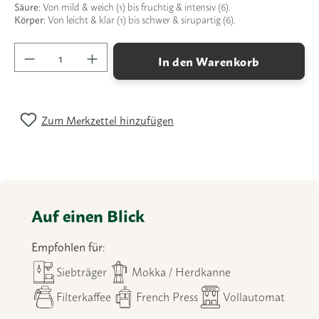
Säure:
Von mild & weich (1) bis fruchtig & intensiv (6).
Körper:
Von leicht & klar (1) bis schwer & sirupartig (6).
Produkt Anzahl: Gib den gewünschten Wert ein
In den Warenkorb
Zum Merkzettel hinzufügen
Auf einen Blick
Empfohlen für:
Siebträger
Mokka / Herdkanne
Filterkaffee
French Press
Vollautomat